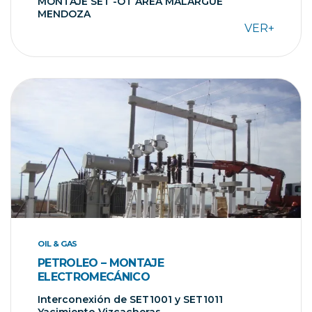
MONTAJE SET -OT AREA MALARGÜE
MENDOZA
VER+
OIL & GAS
PETROLEO – MONTAJE
ELECTROMECÁNICO
Interconexión de SET1001 y SET1011
Yacimiento Vizcacheras