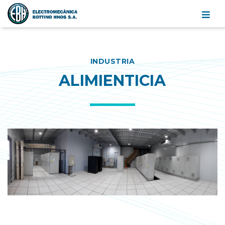
Electromecánica
Bottino
Hnos.
Categorías
S.A.
INDUSTRIA
ALIMIENTICIA