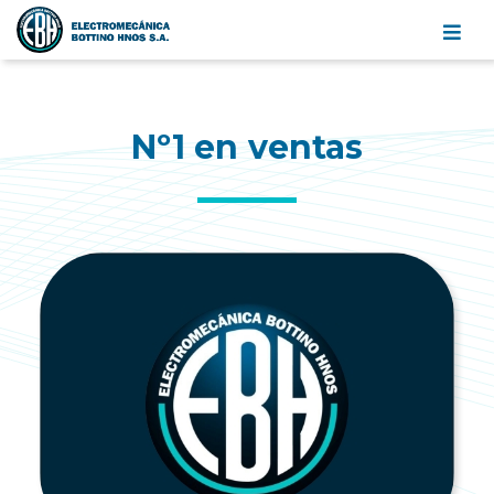
Electromecánica
Bottino
Hnos.
S.A.
Nº1 en ventas