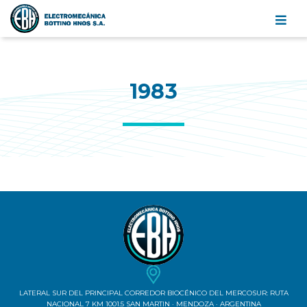
Electromecánica
Bottino
Hnos.
S.A.
1983
LATERAL SUR DEL PRINCIPAL CORREDOR BIOCÉNICO DEL MERCOSUR: RUTA
NACIONAL 7 KM 1001.5 SAN MARTIN · MENDOZA · ARGENTINA