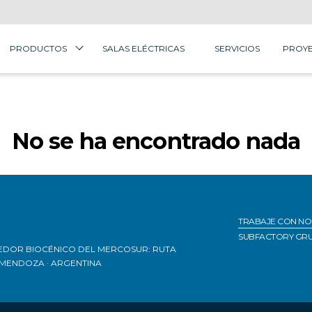
PRODUCTOS
SALAS ELÉCTRICAS
SERVICIOS
PROYE
No se ha encontrado nada
TRABAJE CON N
SUBFACTORY GR
REDOR BIOCÉNICO DEL MERCOSUR: RUTA
· MENDOZA · ARGENTINA